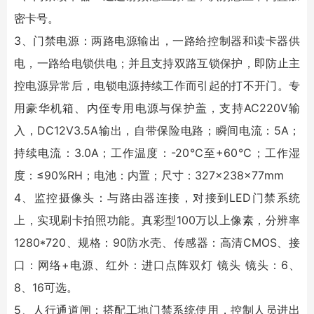
密卡号。
3、门禁电源：两路电源输出，一路给控制器和读卡器供
电，一路给电锁供电；并且支持双路互锁保护，即防止主
控电源异常后，电锁电源持续工作而引起的打不开门。专
用豪华机箱、内侄专用电源与保护盖，支持AC220V输
入，DC12V3.5A输出，自带保险电路；瞬间电流：5A；
持续电流：3.0A；工作温度：-20℃至+60℃；工作湿
度：≤90%RH；电池：内置；尺寸：327×238×77mm
4、监控摄像头：与路由器连接，对接到LED门禁系统
上，实现刷卡拍照功能。真彩型100万以上像素，分辨率
1280*720、规格：90防水壳、传感器：高清CMOS、接
口：网络+电源、红外：进口点阵双灯 镜头 镜头：6、
8、16可选。
5、人行通道闸：搭配工地门禁系统使用，控制人员进出