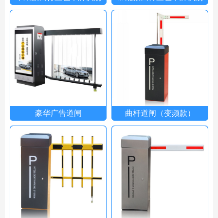
豪华广告道闸
曲杆道闸（变频款）