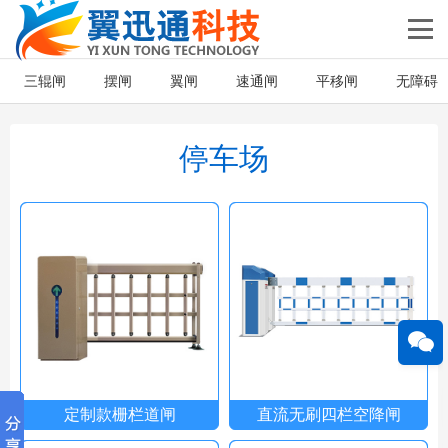
三辊闸
摆闸
翼闸
速通闸
平移闸
无障碍
停车场
定制款栅栏道闸
直流无刷四栏空降闸