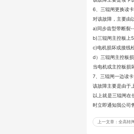
6、三辊闸更换读
对该故障，主要由
a)同步齿型带断裂-
b)三辊闸主控板上
c)电机损坏或接
d）三辊闸主控板
当电机或主控板损
7、三辊闸一边读
该故障主要是由于
以上就是三辊闸在
时立即通知我公司
上一文章：
全高转