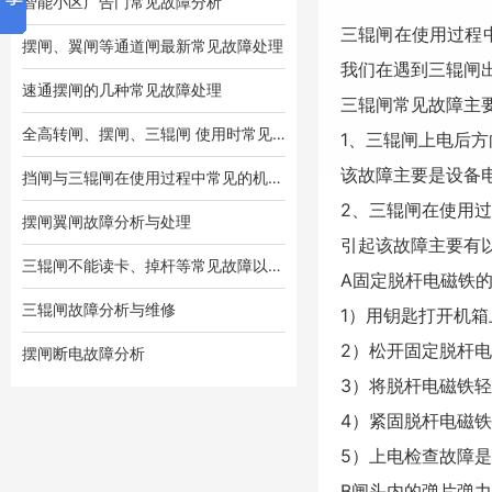
智能小区广告门常见故障分析
三辊闸在使用过程
摆闸、翼闸等通道闸最新常见故障处理
我们在遇到三辊闸
速通摆闸的几种常见故障处理
三辊闸常见故障主
全高转闸、摆闸、三辊闸 使用时常见的故障
1、三辊闸上电后
该故障主要是设备
挡闸与三辊闸在使用过程中常见的机械故障
2、三辊闸在使用
摆闸翼闸故障分析与处理
引起该故障主要有
三辊闸不能读卡、掉杆等常见故障以及排除
A固定脱杆电磁铁
三辊闸故障分析与维修
1）用钥匙打开机箱
2）松开固定脱杆电
摆闸断电故障分析
3）将脱杆电磁铁
4）紧固脱杆电磁铁
5）上电检查故障是
B闸头内的弹片弹