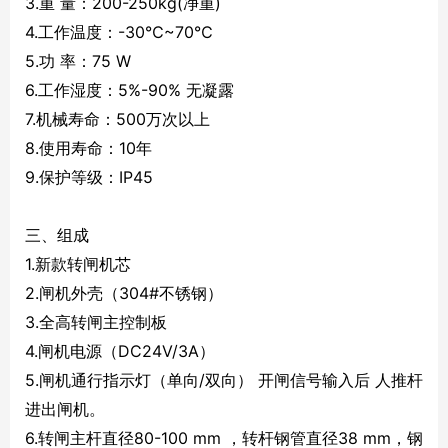
3.重 量：200-250kg(净重)
4.工作温度：-30℃~70℃
5.功 率：75 W
6.工作湿度：5%-90% 无凝露
7.机械寿命：500万次以上
8.使用寿命：10年
9.保护等级：IP45
三、组成
1.新款转闸机芯
2.闸机外壳（304#不锈钢）
3.全高转闸主控制板
4.闸机电源（DC24V/3A）
5.闸机通行指示灯（单向/双向） 开闸信号输入后 人推杆
进出闸机。
6.转闸主杆直径80-100 mm ，转杆钢管直径38 mm，钢