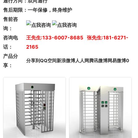
通行方向：
双向通行
售后期限：
一年保修，终身维护
售前咨
询：
咨询电
王先生:133-6007-8685 张先生:181-6271-
话：
2165
产品分
分享到
QQ空间
新浪微博
人人网
腾讯微博
网易微博
0
享：