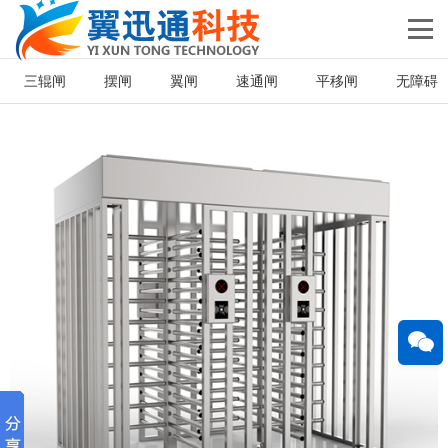
三辊闸
摆闸
翼闸
速通闸
平移闸
无障碍